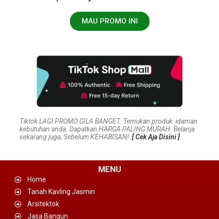
MAU PROMO INI
Tiktok LAGI PROMO GILA BANGET. Temukan produk idaman
kebutuhan anda. Dapatkan HARGA PALING MURAH. Belanja
sekarang juga, Sebelum KEHABISAN!
[ Cek Aja Disini ]
MENU
Home
Tanah Kavling Jasmin
Arsitektok
Jasa Bangun