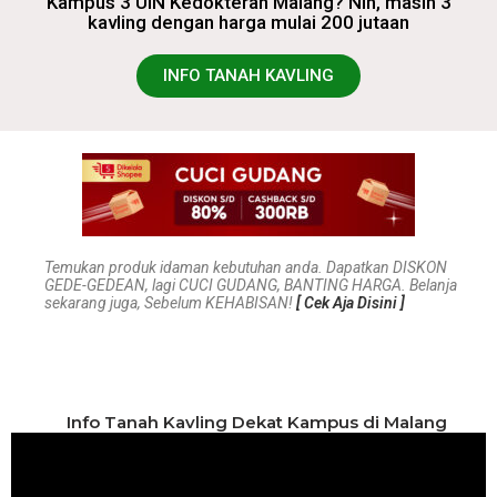
Kampus 3 UIN Kedokteran Malang? Nih, masih 3
kavling dengan harga mulai 200 jutaan
INFO TANAH KAVLING
Temukan produk idaman kebutuhan anda. Dapatkan DISKON
GEDE-GEDEAN, lagi CUCI GUDANG, BANTING HARGA. Belanja
sekarang juga, Sebelum KEHABISAN!
[ Cek Aja Disini ]
Info Tanah Kavling Dekat Kampus di Malang